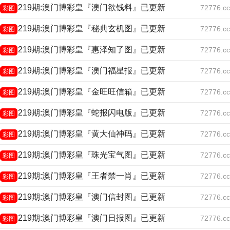
219期:澳门博彩皇『澳门欲钱料』已更新
72776.cc
彩图
219期:澳门博彩皇『秘典玄机图』已更新
72776.cc
彩图
219期:澳门博彩皇『惠泽知了图』已更新
72776.cc
彩图
219期:澳门博彩皇『澳门福星报』已更新
72776.cc
彩图
219期:澳门博彩皇『金旺旺信箱』已更新
72776.cc
彩图
219期:澳门博彩皇『蛇报闪电版』已更新
72776.cc
彩图
219期:澳门博彩皇『黄大仙神码』已更新
72776.cc
彩图
219期:澳门博彩皇『珠光宝气图』已更新
72776.cc
彩图
219期:澳门博彩皇『王者禁一肖』已更新
72776.cc
彩图
219期:澳门博彩皇『澳门信封图』已更新
72776.cc
彩图
219期:澳门博彩皇『澳门日报图』已更新
72776.cc
彩图