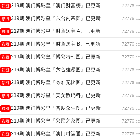
219期:澳门博彩皇『澳门财富榜』已更新
72776.cc
彩图
219期:澳门博彩皇『六合内幕图』已更新
72776.cc
彩图
219期:澳门博彩皇『财童送宝 A』已更新
72776.cc
彩图
219期:澳门博彩皇『财童送宝 B』已更新
72776.cc
彩图
219期:澳门博彩皇『博彩特刊图』已更新
72776.cc
彩图
219期:澳门博彩皇『六合雄霸图』已更新
72776.cc
彩图
219期:澳门博彩皇『奇准无比图』已更新
72776.cc
彩图
219期:澳门博彩皇『美女数码料』已更新
72776.cc
彩图
219期:澳门博彩皇『普度众生图』已更新
72776.cc
彩图
219期:澳门博彩皇『彩民之家图』已更新
72776.cc
彩图
219期:澳门博彩皇『澳门时运通』已更新
72776.cc
彩图