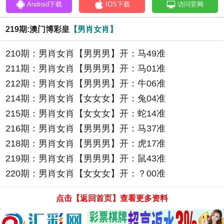
Android下载
IOS下载
访问官网
219期:澳门博彩皇
【男肖女肖】
210期：男肖女肖【男男男】开：马49准
211期：男肖女肖【男男男】开：马01准
212期：男肖女肖【男男男】开：牛06准
214期：男肖女肖【女女女】开：兔04准
215期：男肖女肖【女女女】开：蛇14准
216期：男肖女肖【男男男】开：马37准
218期：男肖女肖【男男男】开：虎17准
219期：男肖女肖【男男男】开：鼠43准
220期：男肖女肖【女女女】开：？00准
点击【返回首页】查看更多资料