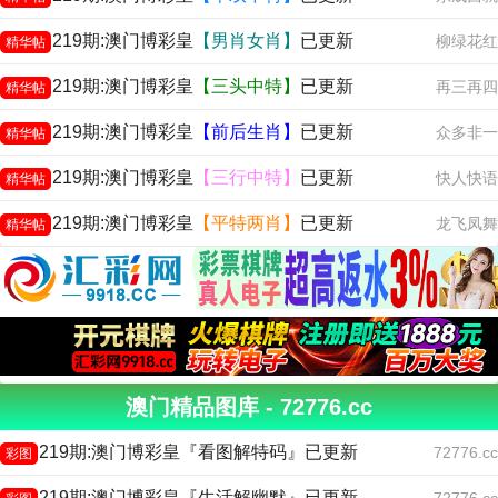
219期:澳门博彩皇
【男肖女肖】
已更新
柳绿花红
精华帖
219期:澳门博彩皇
【三头中特】
已更新
再三再四
精华帖
219期:澳门博彩皇
【前后生肖】
已更新
众多非一
精华帖
219期:澳门博彩皇
【三行中特】
已更新
快人快语
精华帖
219期:澳门博彩皇
【平特两肖】
已更新
龙飞凤舞
精华帖
澳门精品图库 - 72776.cc
219期:澳门博彩皇『看图解特码』已更新
72776.cc
彩图
219期:澳门博彩皇『生活解幽默』已更新