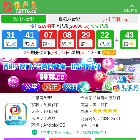
返回首页
汇彩网APP
全国彩民首选彩票软件
授权：免费软件
类型：国产软件
大小：19.99MB
星级：
来源：汇彩网
更新时间：2025.05.01
环境：Android/iOS
评分：9.9
已向本站押付一亿，请大家放心投注！