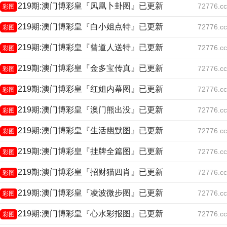
219期:澳门博彩皇『凤凰卜卦图』已更新
72776.cc
彩图
219期:澳门博彩皇『白小姐点特』已更新
72776.cc
彩图
219期:澳门博彩皇『曾道人送特』已更新
72776.cc
彩图
219期:澳门博彩皇『金多宝传真』已更新
72776.cc
彩图
219期:澳门博彩皇『红姐内幕图』已更新
72776.cc
彩图
219期:澳门博彩皇『澳门熊出没』已更新
72776.cc
彩图
219期:澳门博彩皇『生活幽默图』已更新
72776.cc
彩图
219期:澳门博彩皇『挂牌全篇图』已更新
72776.cc
彩图
219期:澳门博彩皇『招财猫四肖』已更新
72776.cc
彩图
219期:澳门博彩皇『凌波微步图』已更新
72776.cc
彩图
219期:澳门博彩皇『心水彩报图』已更新
72776.cc
彩图