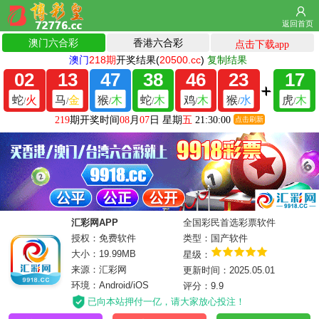
返回首页
汇彩网APP
全国彩民首选彩票软件
授权：免费软件
类型：国产软件
大小：19.99MB
星级：
来源：汇彩网
更新时间：2025.05.01
环境：Android/iOS
评分：9.9
已向本站押付一亿，请大家放心投注！