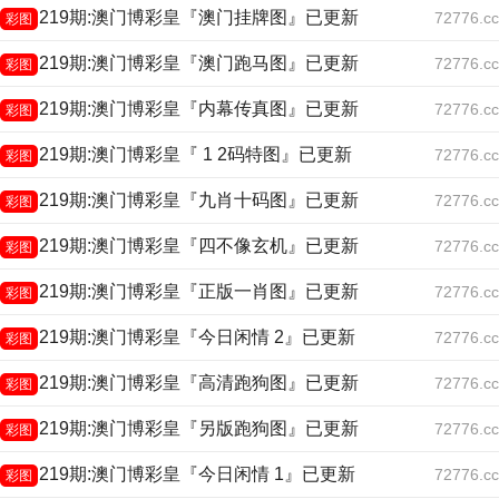
219期:澳门博彩皇『澳门挂牌图』已更新
72776.cc
彩图
219期:澳门博彩皇『澳门跑马图』已更新
72776.cc
彩图
219期:澳门博彩皇『内幕传真图』已更新
72776.cc
彩图
219期:澳门博彩皇『 1 2码特图』已更新
72776.cc
彩图
219期:澳门博彩皇『九肖十码图』已更新
72776.cc
彩图
219期:澳门博彩皇『四不像玄机』已更新
72776.cc
彩图
219期:澳门博彩皇『正版一肖图』已更新
72776.cc
彩图
219期:澳门博彩皇『今日闲情 2』已更新
72776.cc
彩图
219期:澳门博彩皇『高清跑狗图』已更新
72776.cc
彩图
219期:澳门博彩皇『另版跑狗图』已更新
72776.cc
彩图
219期:澳门博彩皇『今日闲情 1』已更新
72776.cc
彩图