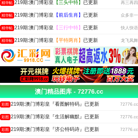
219期:澳门博彩皇
【三头中特】
已更新
再三再四
精华帖
219期:澳门博彩皇
【前后生肖】
已更新
众多非一
精华帖
219期:澳门博彩皇
【三行中特】
已更新
快人快语
精华帖
219期:澳门博彩皇
【平特两肖】
已更新
龙飞凤舞
精华帖
澳门精品图库 - 72776.cc
219期:澳门博彩皇『看图解特码』已更新
72776.cc
彩图
219期:澳门博彩皇『生活解幽默』已更新
72776.cc
彩图
219期:澳门博彩皇『济公特码诗』已更新
72776.cc
彩图