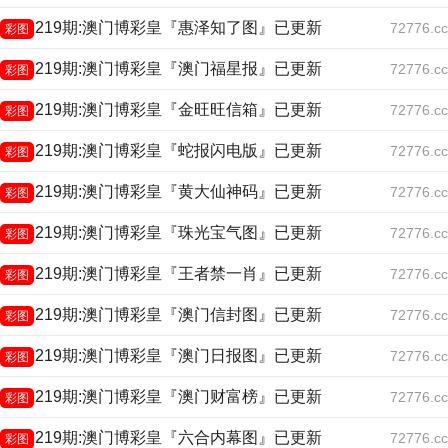
219期:澳门博彩皇『惠泽知了图』已更新
72776.cc
彩图
219期:澳门博彩皇『澳门福星报』已更新
72776.cc
彩图
219期:澳门博彩皇『金旺旺信箱』已更新
72776.cc
彩图
219期:澳门博彩皇『蛇报闪电版』已更新
72776.cc
彩图
219期:澳门博彩皇『黄大仙神码』已更新
72776.cc
彩图
219期:澳门博彩皇『珠光宝气图』已更新
72776.cc
彩图
219期:澳门博彩皇『王者禁一肖』已更新
72776.cc
彩图
219期:澳门博彩皇『澳门信封图』已更新
72776.cc
彩图
219期:澳门博彩皇『澳门日报图』已更新
72776.cc
彩图
219期:澳门博彩皇『澳门财富榜』已更新
72776.cc
彩图
219期:澳门博彩皇『六合内幕图』已更新
72776.cc
彩图